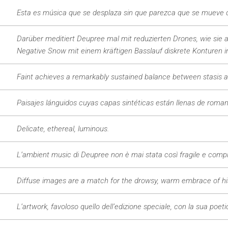
Esta es música que se desplaza sin que parezca que se mueve d
Darüber meditiert Deupree mal mit reduzierten Drones, wie sie 
Negative Snow mit einem kräftigen Basslauf diskrete Konturen i
Faint achieves a remarkably sustained balance between stasis an
Paisajes lánguidos cuyas capas sintéticas están llenas de roman
Delicate, ethereal, luminous.
L’ambient music di Deupree non è mai stata così fragile e compi
Diffuse images are a match for the drowsy, warm embrace of hi
L’artwork, favoloso quello dell’edizione speciale, con la sua poe