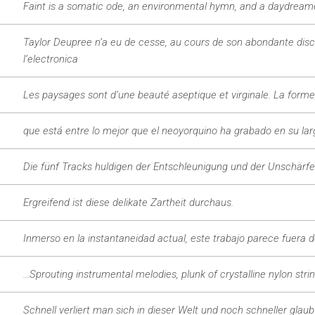
Faint
is a somatic ode, an environmental hymn, and a daydreamer’s
Taylor Deupree n’a eu de cesse, au cours de son abondante disc
l’electronica
Les paysages sont d’une beauté aseptique et virginale. La forme, 
que está entre lo mejor que el neoyorquino ha grabado en su lar
Die fünf Tracks huldigen der Entschleunigung und der Unschärfe
Ergreifend ist diese delikate Zartheit durchaus.
Inmerso en la instantaneidad actual, este trabajo parece fuera de
…Sprouting instrumental melodies, plunk of crystalline nylon strin
Schnell verliert man sich in dieser Welt und noch schneller gla