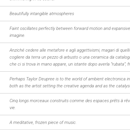
Beautifully intangible atmospheres
Faint
oscillates perfectly between forward motion and expansive 
imagine.
Anziché cedere alle metafore e agli aggettivismi, magari di quelli
cogliere da terra un pezzo di arbusto o una ceramica da catalog
che ci si trova in mano appare, un istante dopo averla “rubata”, fr
Perhaps Taylor Deupree is to the world of ambient electronica in
both as the artist setting the creative agenda and as the catalys
Cinq longs morceaux construits comme des espaces prêts à rêver.
vie.
A meditative, frozen piece of music.