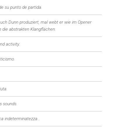
e su punto de partida.
auch Dunn produziert, mal webt er wie im Opener
n die abstrakten Klangflächen.
d activity.
ticismo.
uta.
s sounds.
tica indeterminatezza…