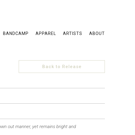
BANDCAMP
APPAREL
ARTISTS
ABOUT
Back to Release
awn out manner, yet remains bright and