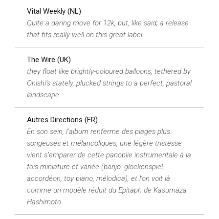
Vital Weekly (NL)
Quite a daring move for 12k, but, like said; a release
that fits really well on this great label.
The Wire (UK)
they float like brightly-coloured balloons, tethered by
Onishi’s stately, plucked strings to a perfect, pastoral
landscape.
Autres Directions (FR)
En son sein, l’album renferme des plages plus
songeuses et mélancoliques, une légère tristesse
vient s’emparer de cette panoplie instrumentale à la
fois miniature et variée (banjo, glockenspiel,
accordéon, toy piano, mélodica), et l’on voit là
comme un modèle réduit du Epitaph de Kasumaza
Hashimoto.