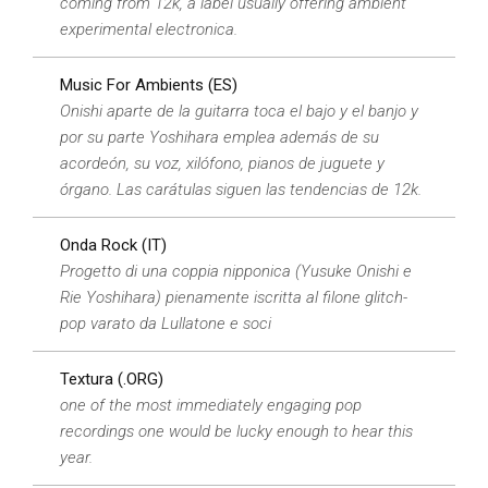
coming from 12k, a label usually offering ambient
experimental electronica.
Music For Ambients (ES)
Onishi aparte de la guitarra toca el bajo y el banjo y
por su parte Yoshihara emplea además de su
acordeón, su voz, xilófono, pianos de juguete y
órgano. Las carátulas siguen las tendencias de 12k.
Onda Rock (IT)
Progetto di una coppia nipponica (Yusuke Onishi e
Rie Yoshihara) pienamente iscritta al filone glitch-
pop varato da Lullatone e soci
Textura (.ORG)
one of the most immediately engaging pop
recordings one would be lucky enough to hear this
year.