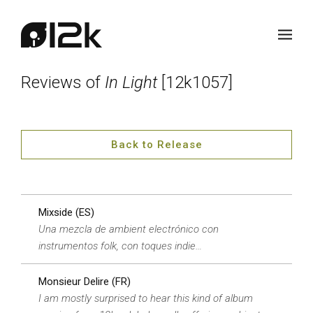
Reviews of
In Light
[12k1057]
Back to Release
Mixside (ES)
Una mezcla de ambient electrónico con
instrumentos folk, con toques indie…
Monsieur Delire (FR)
I am mostly surprised to hear this kind of album