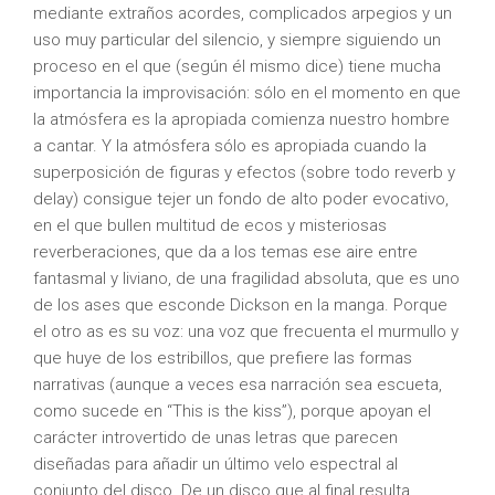
mediante extraños acordes, complicados arpegios y un
uso muy particular del silencio, y siempre siguiendo un
proceso en el que (según él mismo dice) tiene mucha
importancia la improvisación: sólo en el momento en que
la atmósfera es la apropiada comienza nuestro hombre
a cantar. Y la atmósfera sólo es apropiada cuando la
superposición de figuras y efectos (sobre todo reverb y
delay) consigue tejer un fondo de alto poder evocativo,
en el que bullen multitud de ecos y misteriosas
reverberaciones, que da a los temas ese aire entre
fantasmal y liviano, de una fragilidad absoluta, que es uno
de los ases que esconde Dickson en la manga. Porque
el otro as es su voz: una voz que frecuenta el murmullo y
que huye de los estribillos, que prefiere las formas
narrativas (aunque a veces esa narración sea escueta,
como sucede en “This is the kiss”), porque apoyan el
carácter introvertido de unas letras que parecen
diseñadas para añadir un último velo espectral al
conjunto del disco. De un disco que al final resulta