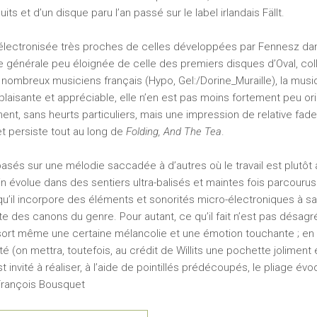
ts et d’un disque paru l’an passé sur le label irlandais Fällt.
 électronisée très proches de celles développées par Fennesz da
générale peu éloignée de celle des premiers disques d’Oval, col
ombreux musiciens français (Hypo, Gel:/Dorine_Muraille), la musi
 plaisante et appréciable, elle n’en est pas moins fortement peu or
ent, sans heurts particuliers, mais une impression de relative fadeu
t persiste tout au long de
Folding, And The Tea
.
basés sur une mélodie saccadée à d’autres où le travail est plutôt 
ain évolue dans des sentiers ultra-balisés et maintes fois parcourus
qu’il incorpore des éléments et sonorités micro-électroniques à sa
te des canons du genre. Pour autant, ce qu’il fait n’est pas désag
ssort même une certaine mélancolie et une émotion touchante ; en f
alité (on mettra, toutefois, au crédit de Willits une pochette joliment
invité à réaliser, à l’aide de pointillés prédécoupés, le pliage évo
François Bousquet