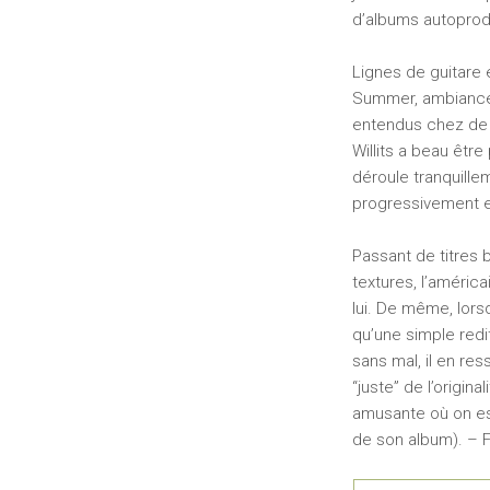
d’albums autoprodui
Lignes de guitare
Summer, ambiance 
entendus chez de n
Willits a beau être
déroule tranquillem
progressivement e
Passant de titres 
textures, l’améric
lui. De même, lors
qu’une simple redi
sans mal, il en re
“juste” de l’origin
amusante où on est 
de son album). – 