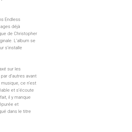
ns Endless
lages déjà
que de Christopher
iginale. L’album se
r s’installe
axé sur les
 par d’autres avant
 musique, ce n’est
réable et s’écoute
ait, il y manque
 épurée et
qué dans le titre