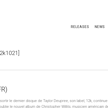
RELEASES
NEWS
2k1021]
FR)
sortir le dernier disque de Taylor Deupree, son label, 12k, continue
 publie le nouvel album de Christopher Willits, musicien américain d