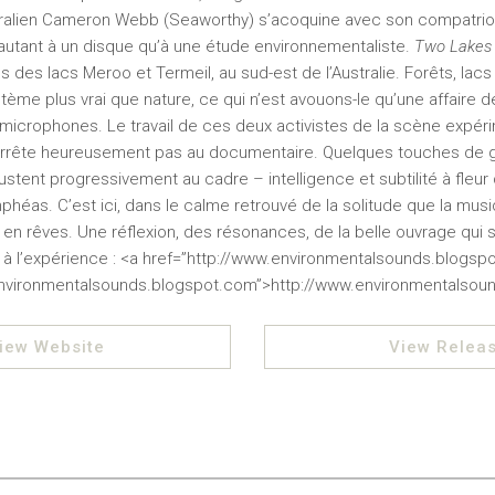
ustralien Cameron Webb (Seaworthy) s’acoquine avec son compatrio
autant à un disque qu’à une étude environnementaliste.
Two Lakes
 des lacs Meroo et Termeil, au sud-est de l’Australie. Forêts, lacs 
ème plus vrai que nature, ce qui n’est avouons-le qu’une affaire 
microphones. Le travail de ces deux activistes de la scène expér
’arrête heureusement pas au documentaire. Quelques touches de g
justent progressivement au cadre – intelligence et subtilité à fleur
éas. C’est ici, dans le calme retrouvé de la solitude que la mus
n rêves. Une réflexion, des résonances, de la belle ouvrage qui s
 à l’expérience : <a href=”http://www.environmentalsounds.blogsp
.environmentalsounds.blogspot.com”>http://www.environmentalso
iew Website
View Relea