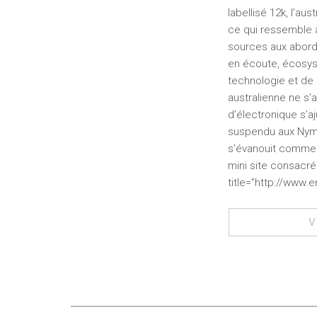
labellisé 12k, l’a
ce qui ressemble 
sources aux abords
en écoute, écosyst
technologie et de 
australienne ne s
d’électronique s’a
suspendu aux Nymph
s’évanouit comme e
mini site consacré
title=”http://www
V