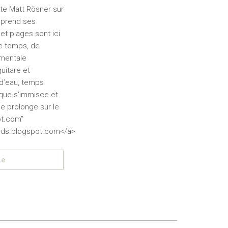
te Matt Rösner sur
prend ses
et plages sont ici
de temps, de
imentale
uitare et
 d’eau, temps
ique s’immisce et
e prolonge sur le
ot.com”
unds.blogspot.com</a>
se