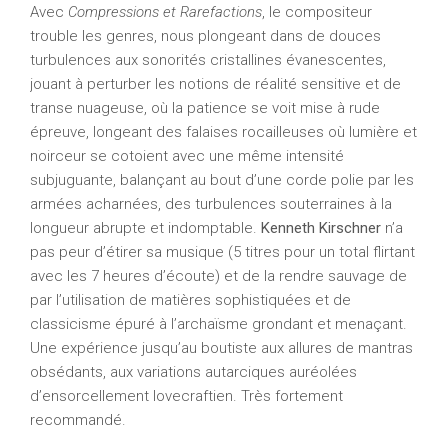
Avec
Compressions et Rarefactions
, le compositeur
trouble les genres, nous plongeant dans de douces
turbulences aux sonorités cristallines évanescentes,
jouant à perturber les notions de réalité sensitive et de
transe nuageuse, où la patience se voit mise à rude
épreuve, longeant des falaises rocailleuses où lumière et
noirceur se cotoient avec une même intensité
subjuguante, balançant au bout d’une corde polie par les
armées acharnées, des turbulences souterraines à la
longueur abrupte et indomptable.
Kenneth Kirschner
n’a
pas peur d’étirer sa musique (5 titres pour un total flirtant
avec les 7 heures d’écoute) et de la rendre sauvage de
par l’utilisation de matières sophistiquées et de
classicisme épuré à l’archaïsme grondant et menaçant.
Une expérience jusqu’au boutiste aux allures de mantras
obsédants, aux variations autarciques auréolées
d’ensorcellement lovecraftien. Très fortement
recommandé.