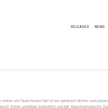
RELEASES
NEWS
 ziehen uns Pjusk hinuter
Sart
ist ein sphärisch dichter und pulsi
taucht. Immer unnahbar, bedrohlich und kalt. Klaustrophobische Z