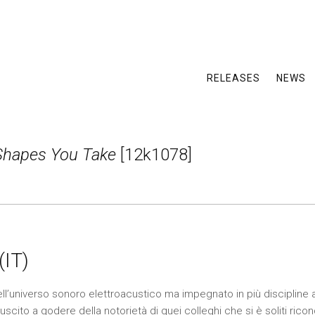
RELEASES
NEWS
Shapes You Take
[12k1078]
(IT)
ell’universo sonoro elettroacustico ma impegnato in più discipline 
iuscito a godere della notorietà di quei colleghi che si è soliti ricon