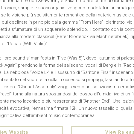
 suo fondatore con Seaworthy e Sakamoto alle punte di diamante n
ttronica, sample e suoni organici vengono modellati in un amalga
orse la visione più squisitamente romantica della materia musicale
 qui declinata in principio dalla gemma “From Here”: clarinetto, violi
eretti a sfumature di un acquerello splendido. Il contatto con la co
cinanza alla modern classical (Peter Broderick via Machinefabriek), 
 di “Recap (With Violin)”.
el loro sound si manifesta in “Five (Was 5)”, dove l’autunno si palesa 
k Again” prendono la forma dei saliscendi vocali di Berg e in “Radio 
. La nebbiosa “Voice L-” e il sussurro di “Baritone Final” inscenan
ientato nel vuoto e la culla in cui esso si propaga, lasciando a tr
il disco. “Clarinet Assembly” viaggia verso un isolazionismo emotivo
Travel” torna alla natura spostandosi dal bosco all’umida riva di un 
te meno laconico e più rasserenato di “Another End”. Una lezione
cità evocativa, l’ennesima firmata 12k. Un nuovo tassello di quella
significativa dell’ambient music contemporanea.
iew Website
View Relea