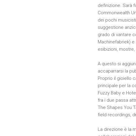
definizione. Sarà f
Commonwealth Univer
dei pochi musicisti
suggestione anzich
grado di vantare co
Machinefabriek) e 
esibizioni, mostre
A questo si aggiun
accaparrarsi la pub
Proprio il gioiell
principale per la 
Fuzzy Baby e Hotel X
fra i due passa at
The Shapes You Take
field recordings, d
La direzione è la m