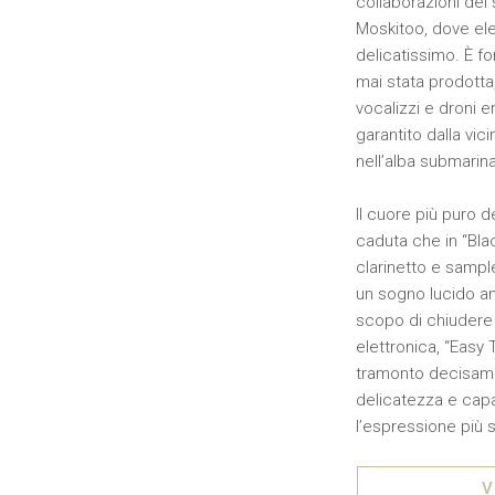
collaborazioni del
Moskitoo, dove ele
delicatissimo. È f
mai stata prodotta,
vocalizzi e droni 
garantito dalla vi
nell’alba submarina
Il cuore più puro d
caduta che in “Blac
clarinetto e sample
un sogno lucido amb
scopo di chiudere 
elettronica, “Easy 
tramonto decisamen
delicatezza e capa
l’espressione più 
V