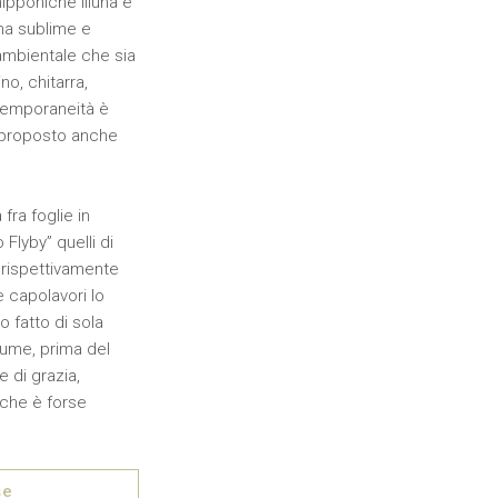
ipponiche Illuha e
ma sublime e
 ambientale che sia
no, chitarra,
ntemporaneità è
riproposto anche
fra foglie in
Flyby” quelli di
o rispettivamente
e capolavori lo
 fatto di sola
fiume, prima del
 di grazia,
 che è forse
se