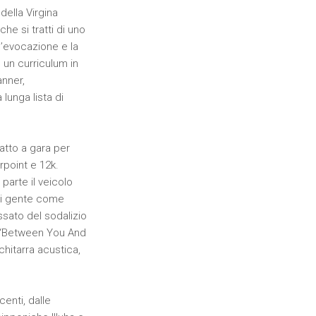
della Virgina
he si tratti di uno
ll’evocazione e la
 un curriculum in
anner,
lunga lista di
atto a gara per
rpoint e 12k.
parte il veicolo
 di gente come
assato del sodalizio
 a “Between You And
chitarra acustica,
centi, dalle