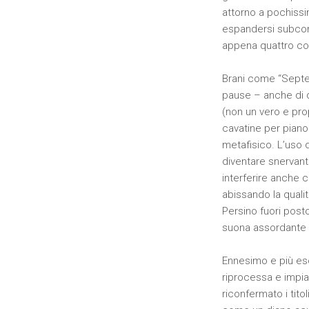
attorno a pochissim
espandersi subcons
appena quattro co
Brani come “Septem
pause – anche di di
(non un vero e prop
cavatine per piano
metafisico. L’uso 
diventare snervant
interferire anche c
abissando la quali
Persino fuori posto
suona assordante e
Ennesimo e più es
riprocessa e impian
riconfermato i tito