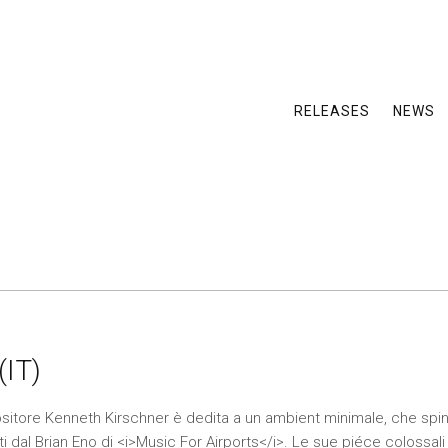
RELEASES
NEWS
(IT)
ositore Kenneth Kirschner è dedita a un ambient minimale, che spin
i dal Brian Eno di <i>Music For Airports</i>. Le sue piéce colossal