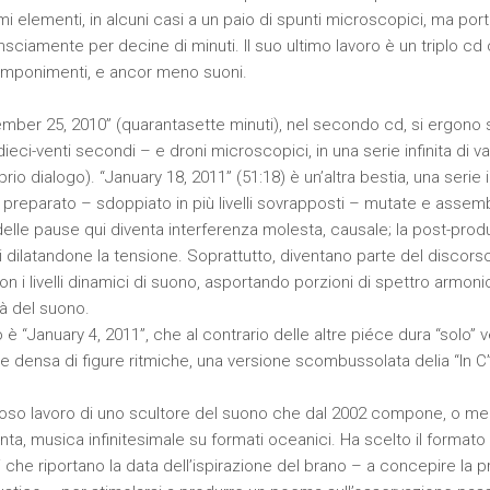
i elementi, in alcuni casi a un paio di spunti microscopici, ma porta
ciamente per decine di minuti. Il suo ultimo lavoro è un triplo c
mponimenti, e ancor meno suoni.
ber 25, 2010” (quarantasette minuti), nel secondo cd, si ergono 
eci-venti secondi – e droni microscopici, in una serie infinita di var
rio dialogo). “January 18, 2011” (51:18) è un’altra bestia, una seri
 preparato – sdoppiato in più livelli sovrapposti – mutate e assem
delle pause qui diventa interferenza molesta, causale; la post-prod
i dilatandone la tensione. Soprattutto, diventano parte del discorso
on i livelli dinamici di suono, asportando porzioni di spettro armoni
tà del suono.
 è “January 4, 2011”, che al contrario delle altre piéce dura “solo” v
 densa di figure ritmiche, una versione scombussolata delia “In C” 
oso lavoro di uno scultore del suono che dal 2002 compone, o me
ta, musica infinitesimale su formati oceanici. Ha scelto il formato 
li che riportano la data dell’ispirazione del brano – a concepire la p