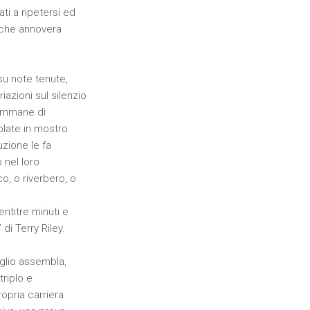
ti a ripetersi ed
d che annovera
su note tenute,
iazioni sul silenzio
e immane di
blate in mostro
uzione le fa
 nel loro
co, o riverbero, o
entitre minuti e
di Terry Riley.
glio assembla,
triplo e
ropria carriera