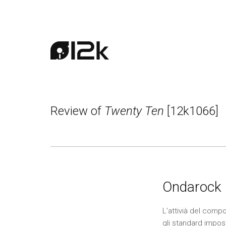
Review of
Twenty Ten
[12k1066]
Ondarock 
L’attivià del comp
gli standard impost