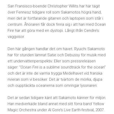
San Fransisco-boende Christopher Willits har här tagit
över Fennesz tidigare roll som Sakamotos högra hand,
men det är fortfarande gitarren och laptopen som står i
centrum. Åhöraren får dock finna sig i att han med Ocean
Fire har att göra med en dystopi. Långt ifrån Cendre’s
vaggvisor.
Den här gången handlar det om havet. Ryuichi Sakamoto
har för stunden lämnat Satie och Debussy för musik med
ett undervattenperspektiv. Eller som pressreleasen
säger: “
Ocean Fire
is a sublime soundtrack for the ocean”
och det är inte de varma trygga Medelhavet vid franska
rivieran som vi besöker. Det är tvärtom de mörka, djupa
och oupptäckta oceanerna som omringar lyssnaren.
Det är sedan tidigare känt att Sakamoto känner för miljön.
Han medverkade bland annat med sitt förra band Yellow
Magic Orchestra under Al Gore’s Live Earth-festival, 2007.