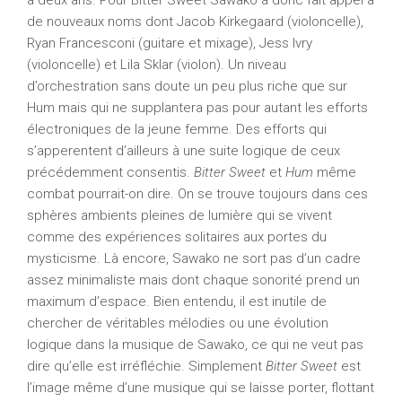
a deux ans. Pour Bitter Sweet Sawako a donc fait appel à
de nouveaux noms dont Jacob Kirkegaard (violoncelle),
Ryan Francesconi (guitare et mixage), Jess Ivry
(violoncelle) et Lila Sklar (violon). Un niveau
d’orchestration sans doute un peu plus riche que sur
Hum mais qui ne supplantera pas pour autant les efforts
électroniques de la jeune femme. Des efforts qui
s’apperentent d’ailleurs à une suite logique de ceux
précédemment consentis.
Bitter Sweet
et
Hum
même
combat pourrait-on dire. On se trouve toujours dans ces
sphères ambients pleines de lumière qui se vivent
comme des expériences solitaires aux portes du
mysticisme. Là encore, Sawako ne sort pas d’un cadre
assez minimaliste mais dont chaque sonorité prend un
maximum d’espace. Bien entendu, il est inutile de
chercher de véritables mélodies ou une évolution
logique dans la musique de Sawako, ce qui ne veut pas
dire qu’elle est irréfléchie. Simplement
Bitter Sweet
est
l’image même d’une musique qui se laisse porter, flottant