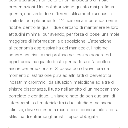
destrutturatore ritmico che non ha bisogno di molte
presentazioni. Una collaborazione quanto mai proficua
questa, che vede due differenti stili arricchirsi quasi ai
limiti del completamento. 12 incisioni atmosfericamente
ricche, dentro le quali i due cercano di mantenere le loro
attitudini minimali pur avendo, per forza di cose, una mole
maggiore di informazioni a disposizione. L’attenzione
all’economia espressiva ha del maniacale, l’insieme
sonoro non risulta mai prolisso nel lessico sonoro ed
ogni traccia ha quanto basta per catturare l’ascolto e
anche per emozionare. Si passa con disinvoltura da
momenti di astrazione pura ad altri fatti di cervellotici
incastri microritmici, da situazioni melodiche ad altre di
sinistre dissonanze, il tutto nell’ambito di un meccanismo
correlato e contiguo. Un lavoro nato da ben due anni di
interscambio di materiale tra i due, studiato ma anche
istintivo, dove si riesce a mantenere riconoscibile la cifra
stilistica di entrambi gli artisti. Tappa obbligata.