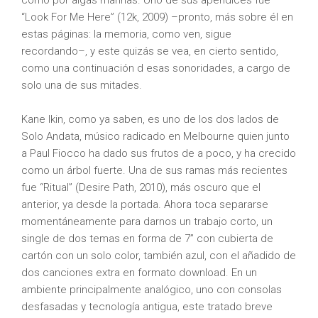
como por algas marinas. Uno de sus apéndices fue
“Look For Me Here” (12k, 2009) –pronto, más sobre él en
estas páginas: la memoria, como ven, sigue
recordando–, y este quizás se vea, en cierto sentido,
como una continuación d esas sonoridades, a cargo de
solo una de sus mitades.
Kane Ikin, como ya saben, es uno de los dos lados de
Solo Andata, músico radicado en Melbourne quien junto
a Paul Fiocco ha dado sus frutos de a poco, y ha crecido
como un árbol fuerte. Una de sus ramas más recientes
fue “Ritual” (Desire Path, 2010), más oscuro que el
anterior, ya desde la portada. Ahora toca separarse
momentáneamente para darnos un trabajo corto, un
single de dos temas en forma de 7” con cubierta de
cartón con un solo color, también azul, con el añadido de
dos canciones extra en formato download. En un
ambiente principalmente analógico, uno con consolas
desfasadas y tecnología antigua, este tratado breve