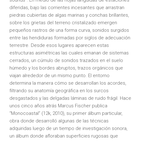
sounds”. En medio de las hojas lánguidas de estaciones
diferidas, bajo las corrientes incesantes que arrastran
piedras cubiertas de algas marinas y conchas brillantes,
sobre los grietas del terreno cristalizado emergen
pequeños rastros de una forma curva, sonidos surgidos
entre las hendiduras formadas por siglos de adecuación
terrestre. Desde esos lugares aparecen estas
estructuras asimétricas las cuales emanan de sistemas
cerrados, un cúmulo de sonidos trazados en el suelo
húmedo y los bordes abruptos, trazos orgánicos que
viajan alrededor de un mismo punto. El entorno
determina la manera cómo se desarrollan los acordes,
filtrando su anatomía geográfica en los surcos
desgastados y las delgadas láminas de ruido frágil. Hace
unos cinco años atrás Marcus Fischer publica
“Monocoastal” (12k, 2010), su primer álbum particular,
obra donde desarrolló algunas de las técnicas
adquiridas luego de un tiempo de investigación sonora,
un álbum donde afloraban superficies rugosas que