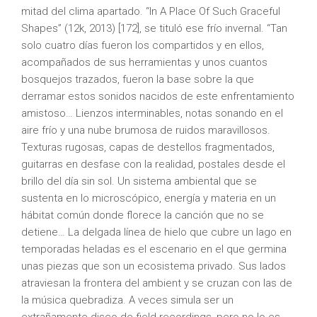
mitad del clima apartado. “In A Place Of Such Graceful
Shapes” (12k, 2013) [172], se tituló ese frío invernal. “Tan
solo cuatro días fueron los compartidos y en ellos,
acompañados de sus herramientas y unos cuantos
bosquejos trazados, fueron la base sobre la que
derramar estos sonidos nacidos de este enfrentamiento
amistoso… Lienzos interminables, notas sonando en el
aire frío y una nube brumosa de ruidos maravillosos.
Texturas rugosas, capas de destellos fragmentados,
guitarras en desfase con la realidad, postales desde el
brillo del día sin sol. Un sistema ambiental que se
sustenta en lo microscópico, energía y materia en un
hábitat común donde florece la canción que no se
detiene… La delgada línea de hielo que cubre un lago en
temporadas heladas es el escenario en el que germina
unas piezas que son un ecosistema privado. Sus lados
atraviesan la frontera del ambient y se cruzan con las de
la música quebradiza. A veces simula ser un