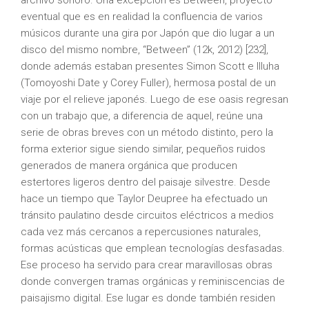
archivo sonoro. Una excepción es Between, proyecto
eventual que es en realidad la confluencia de varios
músicos durante una gira por Japón que dio lugar a un
disco del mismo nombre, “Between” (12k, 2012) [232],
donde además estaban presentes Simon Scott e Illuha
(Tomoyoshi Date y Corey Fuller), hermosa postal de un
viaje por el relieve japonés. Luego de ese oasis regresan
con un trabajo que, a diferencia de aquel, reúne una
serie de obras breves con un método distinto, pero la
forma exterior sigue siendo similar, pequeños ruidos
generados de manera orgánica que producen
estertores ligeros dentro del paisaje silvestre. Desde
hace un tiempo que Taylor Deupree ha efectuado un
tránsito paulatino desde circuitos eléctricos a medios
cada vez más cercanos a repercusiones naturales,
formas acústicas que emplean tecnologías desfasadas.
Ese proceso ha servido para crear maravillosas obras
donde convergen tramas orgánicas y reminiscencias de
paisajismo digital. Ese lugar es donde también residen