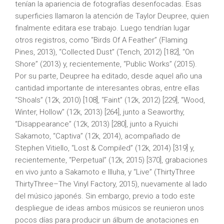
tenían la apariencia de fotografías desenfocadas. Esas
superficies llamaron la atención de Taylor Deupree, quien
finalmente editara ese trabajo. Luego tendrían lugar
otros registros, como “Birds Of A Feather” (Flaming
Pines, 2013), “Collected Dust” (Tench, 2012) [182], “On
Shore” (2013) y, recientemente, “Public Works” (2015).
Por su parte, Deupree ha editado, desde aquel año una
cantidad importante de interesantes obras, entre ellas
“Shoals” (12k, 2010) [108], “Faint” (12k, 2012) [229], “Wood,
Winter, Hollow” (12k, 2013) [264], junto a Seaworthy,
“Disappearance” (12k, 2013) [280], junto a Ryuichi
Sakamoto, “Captiva” (12k, 2014), acompañado de
Stephen Vitiello, “Lost & Compiled” (12k, 2014) [319] y,
recientemente, “Perpetual” (12k, 2015) [370], grabaciones
en vivo junto a Sakamoto e Illuha, y “Live” (ThirtyThree
ThirtyThree–The Vinyl Factory, 2015), nuevamente al lado
del músico japonés. Sin embargo, previo a todo este
despliegue de ideas ambos músicos se reunieron unos
pocos días para producir un álbum de anotaciones en