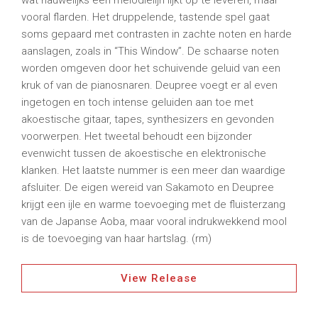
wat nauwelijks een melodielijn lijkt op te leveren, maar
vooral flarden. Het druppelende, tastende spel gaat
soms gepaard met contrasten in zachte noten en harde
aanslagen, zoals in “This Window”. De schaarse noten
worden omgeven door het schuivende geluid van een
kruk of van de pianosnaren. Deupree voegt er al even
ingetogen en toch intense geluiden aan toe met
akoestische gitaar, tapes, synthesizers en gevonden
voorwerpen. Het tweetal behoudt een bijzonder
evenwicht tussen de akoestische en elektronische
klanken. Het laatste nummer is een meer dan waardige
afsluiter. De eigen wereid van Sakamoto en Deupree
krijgt een ijle en warme toevoeging met de fluisterzang
van de Japanse Aoba, maar vooral indrukwekkend mool
is de toevoeging van haar hartslag. (rm)
View Release