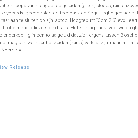
achten loops van mengpeneelgeluiden (glitch, bleeps, ruis enzovo
jle keyboards, gecontroleerde feedback en Sogar legt eigen accen
itaar aan te sluiten op zijn laptop. Hoogtepunt “Com.3.6” evolueert
t tot een melodiuze soundtrack. Het kille digipack (veel wit en gl
 onderkoeling in een totaalgeluid dat zich ergens tussen Biosphe
ser mag dan wel naar het Zuiden (Parijs) verkast zijn, maar in zijn 
e Noordpool.
iew Release