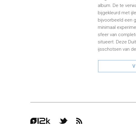
album. De te verw
bijgekleurd met i
bijvoorbeeld een g
minimaal experimen
sfeer van complete
situeert. Deze Duit
ijsschotsen van d
V