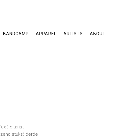
BANDCAMP
APPAREL
ARTISTS
ABOUT
x-) gitarist
uizend stuks) derde