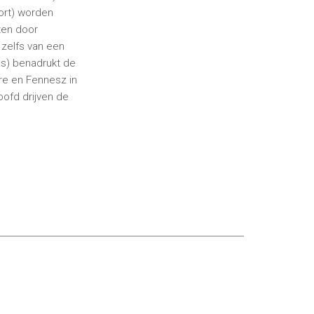
ort) worden
ten door
 zelfs van een
as) benadrukt de
re en Fennesz in
hoofd drijven de