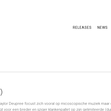
RELEASES
NEWS
)
Taylor Deupree focust zich vooral op micoscopische muziek maar (e
t voor een breder en ijziger klankenpallet op zijn gelimiteerde (d