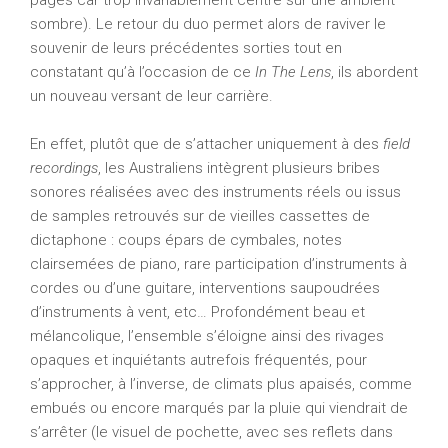
pages car trop invariablement centré sur une ambient
sombre). Le retour du duo permet alors de raviver le
souvenir de leurs précédentes sorties tout en
constatant qu’à l’occasion de ce
In The Lens
, ils abordent
un nouveau versant de leur carrière.
En effet, plutôt que de s’attacher uniquement à des
field
recordings
, les Australiens intègrent plusieurs bribes
sonores réalisées avec des instruments réels ou issus
de samples retrouvés sur de vieilles cassettes de
dictaphone : coups épars de cymbales, notes
clairsemées de piano, rare participation d’instruments à
cordes ou d’une guitare, interventions saupoudrées
d’instruments à vent, etc… Profondément beau et
mélancolique, l’ensemble s’éloigne ainsi des rivages
opaques et inquiétants autrefois fréquentés, pour
s’approcher, à l’inverse, de climats plus apaisés, comme
embués ou encore marqués par la pluie qui viendrait de
s’arrêter (le visuel de pochette, avec ses reflets dans