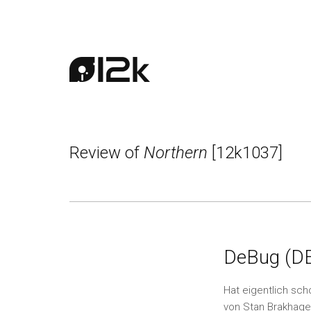
Review of
Northern
[12k1037]
DeBug (D
Hat eigentlich sc
von Stan Brakhage 