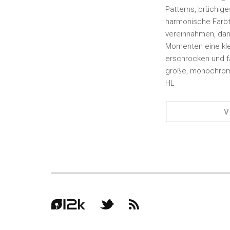
Patterns, brüchige
harmonische Farbtu
vereinnahmen, dann
Momenten eine kle
erschrocken und fa
große, monochrome
HL
V