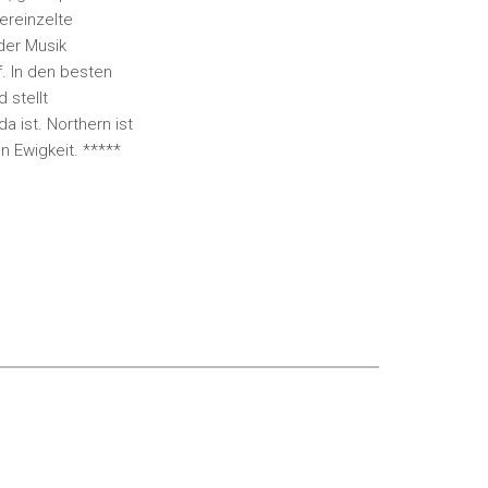
ereinzelte
 der Musik
f. In den besten
 stellt
 ist. Northern ist
 Ewigkeit. *****