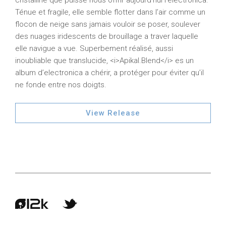
cristalline que puisse nous offrir aujourd’hui l’electronica.
Ténue et fragile, elle semble flotter dans l’air comme un
flocon de neige sans jamais vouloir se poser, soulever
des nuages iridescents de brouillage a traver laquelle
elle navigue a vue. Superbement réalisé, aussi
inoubliable que translucide, <i>Apikal.Blend</i> es un
album d’electronica a chérir, a protéger pour éviter qu’il
ne fonde entre nos doigts.
View Release