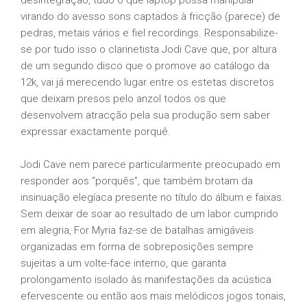
desintegração, tudo o que laptop possa manipular
virando do avesso sons captados à fricção (parece) de
pedras, metais vários e fiel recordings. Responsabilize-
se por tudo isso o clarinetista Jodi Cave que, por altura
de um segundo disco que o promove ao catálogo da
12k, vai já merecendo lugar entre os estetas discretos
que deixam presos pelo anzol todos os que
desenvolvem atracção pela sua produção sem saber
expressar exactamente porquê.
Jodi Cave nem parece particularmente preocupado em
responder aos “porquês”, que também brotam da
insinuação elegíaca presente no título do álbum e faixas.
Sem deixar de soar ao resultado de um labor cumprido
em alegria, For Myria faz-se de batalhas amigáveis
organizadas em forma de sobreposições sempre
sujeitas a um volte-face interno, que garanta
prolongamento isolado às manifestações da acústica
efervescente ou então aos mais melódicos jogos tonais,