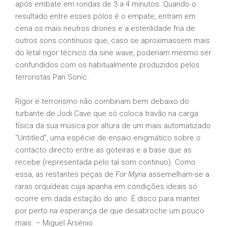
após embate em rondas de 3 a 4 minutos. Quando o
resultado entre esses pólos é o empate, entram em
cena os mais neutros drones e a esterilidade fria de
outros sons contínuos que, caso se aproximassem mais
do letal rigor técnico da sine wave, poderiam mesmo ser
confundidos com os habitualmente produzidos pelos
terroristas Pan Sonic.
Rigor e terrorismo não combinam bem debaixo do
turbante de Jodi Cave que só coloca travão na carga
física da sua música por altura de um mais automatizado
“Untitled”, uma espécie de ensaio enigmático sobre o
contacto directo entre as goteiras e a base que as
recebe (representada pelo tal som continuo). Como
essa, as restantes peças de
For Myria
assemelham-se a
raras orquídeas cuja apanha em condições ideais só
ocorre em dada estação do ano. É disco para manter
por perto na esperança de que desabroche um pouco
mais. – Miguel Arsénio