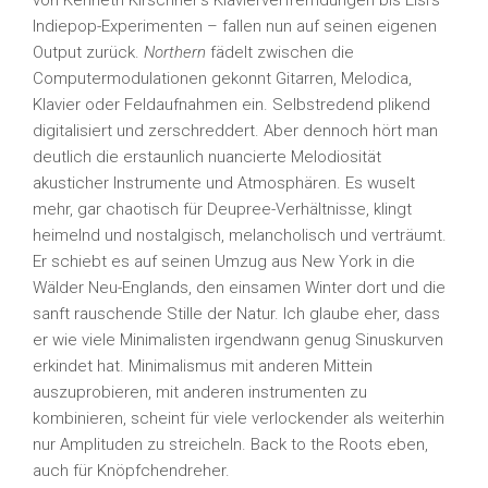
von Kenneth Kirschner’s Klavierverfremdungen bis Eisi’s
Indiepop-Experimenten – fallen nun auf seinen eigenen
Output zurück.
Northern
fädelt zwischen die
Computermodulationen gekonnt Gitarren, Melodica,
Klavier oder Feldaufnahmen ein. Selbstredend plikend
digitalisiert und zerschreddert. Aber dennoch hört man
deutlich die erstaunlich nuancierte Melodiosität
akusticher Instrumente und Atmosphären. Es wuselt
mehr, gar chaotisch für Deupree-Verhältnisse, klingt
heimelnd und nostalgisch, melancholisch und verträumt.
Er schiebt es auf seinen Umzug aus New York in die
Wälder Neu-Englands, den einsamen Winter dort und die
sanft rauschende Stille der Natur. Ich glaube eher, dass
er wie viele Minimalisten irgendwann genug Sinuskurven
erkindet hat. Minimalismus mit anderen Mittein
auszuprobieren, mit anderen instrumenten zu
kombinieren, scheint für viele verlockender als weiterhin
nur Amplituden zu streicheln. Back to the Roots eben,
auch für Knöpfchendreher.