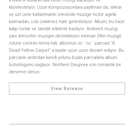
efeklerin kullanilmasi biraz muzigi kapatiyor ve
kliselestiriyor. Uzun kompozisyonlara yayilmasi da, tekrar
ve üst üste katlanmanin ötesinde müzige hicbir agirlik
katmadan, cok cekilmez hale getirebiliyor. Albüm, bu hazir
kalip tonlar ve tanidik etkilerle basliyor. Ambient muzigi,
yani atmosfer muzigini destekleyici eleman (film muzigi)
rolüne ceviren tema hali, albümün üc¨¨nc¨¨parcasi “A
Dead Yellow Carpet” a kadar uzun uzun devam ediyor. Bu
parcanin ardindan kendi yolunu bulan parcalarla albüm
bütünlügünü sagliyor.
Northern
Deupree icin romantik bir
deneme olmus.
View Release