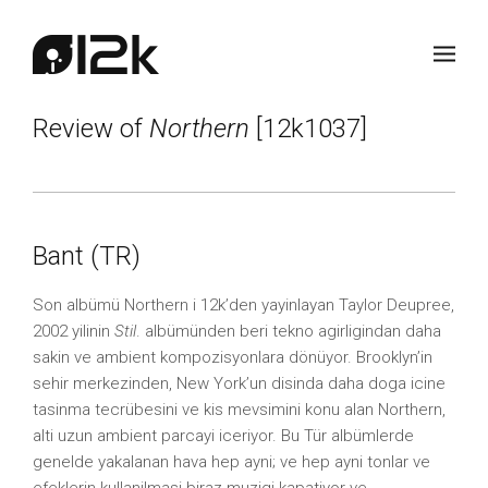
Review of
Northern
[12k1037]
Bant (TR)
Son albümü Northern i 12k’den yayinlayan Taylor Deupree,
2002 yilinin
Stil
. albümünden beri tekno agirligindan daha
sakin ve ambient kompozisyonlara dönüyor. Brooklyn’in
sehir merkezinden, New York’un disinda daha doga icine
tasinma tecrübesini ve kis mevsimini konu alan Northern,
alti uzun ambient parcayi iceriyor. Bu Tür albümlerde
genelde yakalanan hava hep ayni; ve hep ayni tonlar ve