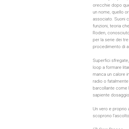
orecchie dopo que
un nome, quello or
associato. Suoni c
funzioni, teoria c
Roden, conosciuto 
per la serie dei tre
procedimento di att
Superfici sfregate
loop a formare lita
manca un calore in
radio o fatalmente
barcollante come la
sapiente dosaggio 
Un vero e proprio 
scoprono l’ascolto