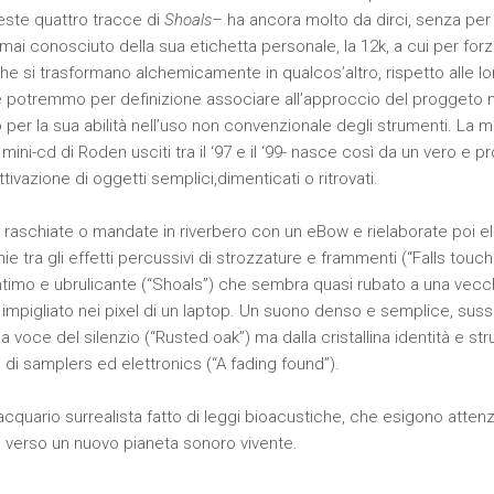
ste quattro tracce di
Shoals
– ha ancora molto da dirci, senza per 
mai conosciuto della sua etichetta personale, la 12k, a cui per for
he si trasformano alchemicamente in qualcos’altro, rispetto alle lor
he potremmo per definizione associare all’approccio del proggeto 
per la sua abilità nell’uso non convenzionale degli strumenti. La
 mini-cd di Roden usciti tra il ‘97 e il ‘99- nasce così da un vero e p
ivazione di oggetti semplici,dimenticati o ritrovati.
, raschiate o mandate in riverbero con un eBow e rielaborate poi e
nie tra gli effetti percussivi di strozzature e frammenti (“Falls tou
timo e ubrulicante (“Shoals”) che sembra quasi rubato a una vecc
 impigliato nei pixel di un laptop. Un suono denso e semplice, suss
 voce del silenzio (“Rusted oak”) ma dalla cristallina identità e strut
di samplers ed elettronics (“A fading found”).
acquario surrealista fatto di leggi bioacustiche, che esigono atten
 verso un nuovo pianeta sonoro vivente.