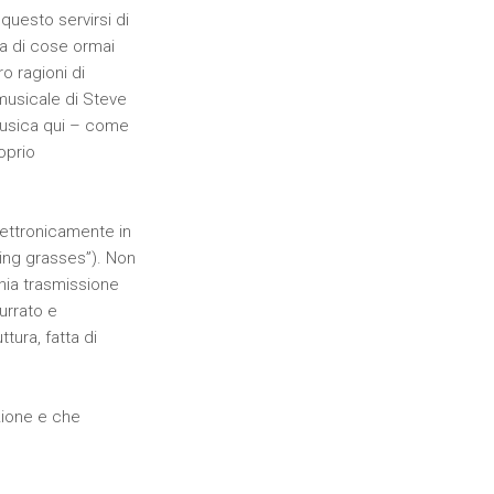
questo servirsi di
za di cose ormai
o ragioni di
musicale di Steve
 musica qui – come
roprio
lettronicamente in
ching grasses”). Non
hia trasmissione
urrato e
tura, fatta di
zione e che